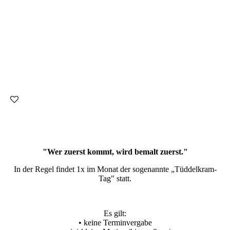
Natur
Semi Realismus
Glitzi
Dezent
Fineline
IMG_6467
"Wer zuerst kommt, wird bemalt zuerst."
In der Regel findet 1x im Monat der sogenannte „Tüddelkram-
Tag" statt.
Es gilt:
• keine Terminvergabe