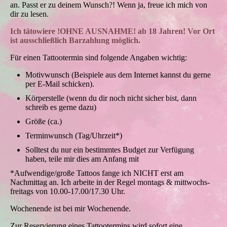
an. Passt er zu deinem Wunsch?! Wenn ja, freue ich mich von
dir zu lesen.
Ich tätowiere !OHNE AUSNAHME! ab 18 Jahren! Vor Ort
ist ausschließlich Barzahlung möglich.
Für einen Tattootermin sind folgende Angaben wichtig:
Motivwunsch (Beispiele aus dem Internet kannst du gerne
per E-Mail schicken).
Körperstelle (wenn du dir noch nicht sicher bist, dann
schreib es gerne dazu)
Größe (ca.)
Terminwunsch (Tag/Uhrzeit*)
Solltest du nur ein bestimmtes Budget zur Verfügung
haben, teile mir dies am Anfang mit
*Aufwendige/große Tattoos fange ich NICHT erst am
Nachmittag an. Ich arbeite in der Regel montags & mittwochs-
freitags von 10.00-17.00/17.30 Uhr.
Wochenende ist bei mir Wochenende.
Zur Reservierung eines Tattootermins wird sofort eine